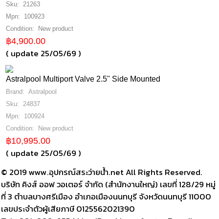
Sku:
21263
เคมีป้องกันสนิมแดง
COMPETITION EQIPMENT
STARITE
Mpn:
100923
ผงกรอง
HYDRO AIR
POOLKING
Condition:
New product
ผลงาน
คลอรีนไดออกไซด์
฿4,900.00
ASTRALPOOL
เกลือสระว่ายน้ำ
( update 25/05/69 )
POOLSPA
ทรายกรองน้ำ
Astralpool Multiport Valve 2.5" Side Mounted
สารกรองเครื่องกรองน้ำ
Brand:
Astralpool
Sku:
24837
Mpn:
100924
Condition:
New product
฿10,995.00
( update 25/05/69 )
© 2019 www.อุปกรณ์สระว่ายน้ํา.net All Rights Reserved.
บริษัท คิงส์ ออฟ วอเตอร์ จำกัด (สำนักงานใหญ่) เลขที่ 128/29 หมู่
ที่ 3 ตำบลบางศรีเมือง อำเภอเมืองนนทบุรี จังหวัดนนทบุรี 11000
เลขประจำตัวผู้เสียภาษี 0125562021390