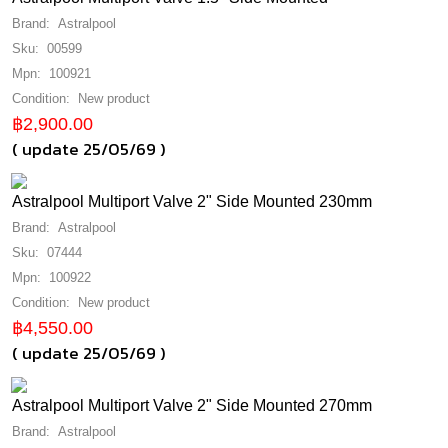
ปั๊มลม
CERTIKIN
praher
ESPANA
ENVIROSWIM
jesta
BOSS
dolphin
ESPANA
KOKIDO
Brand:
Astralpool
ESPANA
astralpool valve
astralpool
HYDRON
PENTAIR
ปั๊มฟีดเคมี
ESPANA
jesta
Sku:
00599
PROMAX
PENTAIR
TRANSFORMER (หม้อแปลง)
emaux pool fitting
hayward
NAKED
BOSS
Mpn:
100921
PROMAX
ASTRALPOOL
STARITE
ZOF AQUA -CHINA
EMUAX
poolspa pool fitting
เครื่องทำน้ำอุ่น
greenco
OZONE SWIM
STARITE
Condition:
New product
STARITE
WATERCO
BOSS
PROMINENT
AQUANT
฿2,900.00
DAVEY
ESPANA
HAYWARD
WINNEY
เครื่องออกกำลังกายในสระ
CERTIKIN
ASTRALPOOL
( update 25/05/69 )
HAYWARD
PROCELL
CERTIKIN
HELIOCOL
BWT
ESPANA
HAYWARD
JESTA
KRIPSOL
PROMAX
ม่านน้ำ & น้ำพุ
WATERCO
PROMAX
Astralpool Multiport Valve 2" Side Mounted 230mm
NOZBART
ASTRALPOOL
ZODIAC
EMUAX
RAINBOW
Brand:
Astralpool
อะไหล่
SANKING
EMUAX
FAIRLAND
POOL & SPA
Sku:
07444
STARITE
WATERCO
HAYWARD
KRIPSOL
Mpn:
100922
เคมีดูแลสระ
HAYWARD
MR.POOL
JESTA
ASTRALPOOL
Condition:
New product
คลอรีน 90%
MR.POOL VALVE
SPECK PUMP
สระว่ายน้ำสำเร็จรูป
฿4,550.00
EMUAX
คลอรีน 60%
( update 25/05/69 )
BOSS
AQQUATIX
HAYWARD
SWIM SPA
อุปกรณ์สระว่ายน้ำประกอบเสร็จ
เคมีปรับ ph
CERTIKIN
NOZBART
เคมีปรับน้ำใสเร่งตะกอน
Astralpool Multiport Valve 2" Side Mounted 270mm
ESPANA
PENTAIR
เครื่องกรอง RO
Brand:
Astralpool
เคมีกำจัดตะไคร้
PROMAX