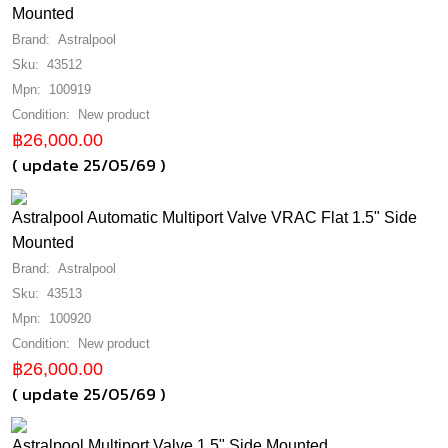
Mounted
ตู้ควบคุมปั๊มน้ำแบบอัจฉริยะ (with wifi)
ถังกรอง
emaux pumps
Brand:
Astralpool
ตู้ควบคุมปั๊มน้ำแบบธรรมดา
hayward pumps
astralpool
Sku:
43512
เครื่องเกลือผลิตคลอรีน
ควบคุมปั๊มน้ำแบบสั่งทำพิเศษ
nozbart pumps
emaux
Mpn:
100919
อุปกรณ์สำหรับตู้ควบคุมปั๊มน้ำ
kripsol
jesta pumps
Condition:
New product
โคมไฟใต้น้ำ
hayward
hayward
฿26,000.00
kripsol pumps
kripsol
emaux
( update 25/05/69 )
เครื่องผลิตยูวี
emaux
CALPEDA
jesta
jesta
zodiac
DAVEY
emaux
NOZBART
บันไดสระ
hayward
Astralpool Automatic Multiport Valve VRAC Flat 1.5" Side
bsv
GREENCO
ASTRALPOOL
PROCOPI
Mounted
kripsol
kripsol
astralpool
อุปกรณ์ทำความสะอาด
JACUZZI
HAYWARD
SANDIA
Brand:
Astralpool
astralpool
emaux
pentair
PENTAIR
WATERCO
Sku:
43513
WATERCO
emaux
อุปกรณ์ ควบคุมไฟ
มัลติพอร์ตวาล์ว
jesta
waterco
SPECK PUMP
CERTIKIN
Mpn:
100920
ZODIAC
kripsol
PENTAIR
astralpool
jesta
hayward
Condition:
New product
WATERCO
pool fitting
ถังกรองบ่อปลา
astralpool
GEMAS , ASTRAL
GEMAS , ASTRAL
฿26,000.00
ระบบฆ่าเชื้อ
emaux
ZODIAC
Filter for home
hayward
AQUA
kripsol skimmer sksc
( update 25/05/69 )
BOSS
hybrid pool system
หุ่นยนต์ทำความสะอาด
astralpool
MP PUMP
PENTAIR
AQUANT
BOSS
era บอลวาล์ว upvc
CERTIKIN
CAS
kripsol
AQUAGEM INVERTER PUMP
hayward
BOSS
JESTA
Astralpool Multiport Valve 1.5" Side Mounted