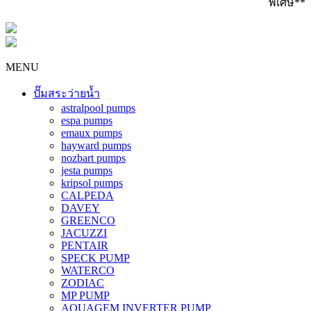
พิเศษ**
MENU
ปั๊มสระว่ายน้ำ
astralpool pumps
espa pumps
emaux pumps
hayward pumps
nozbart pumps
jesta pumps
kripsol pumps
CALPEDA
DAVEY
GREENCO
JACUZZI
PENTAIR
SPECK PUMP
WATERCO
ZODIAC
MP PUMP
AQUAGEM INVERTER PUMP