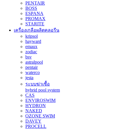
PENTAIR
BOSS
ESPANA
PROMAX
STARITE
เครื่องเกลือผลิตคลอรีน
kripsol
hayward
emaux
zodiac
bsv
astralpool
pentair
waterco
jesta
ระบบฆ่าเชื้อ
hybrid pool system
CAS
ENVIROSWIM
HYDRON
NAKED
OZONE SWIM
DAVEY
PROCELL