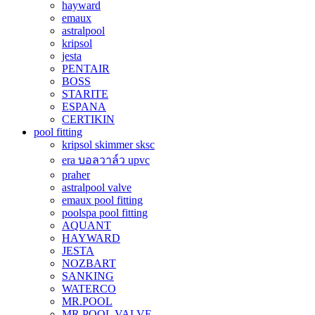
hayward
emaux
astralpool
kripsol
jesta
PENTAIR
BOSS
STARITE
ESPANA
CERTIKIN
pool fitting
kripsol skimmer sksc
era บอลวาล์ว upvc
praher
astralpool valve
emaux pool fitting
poolspa pool fitting
AQUANT
HAYWARD
JESTA
NOZBART
SANKING
WATERCO
MR.POOL
MR.POOL VALVE