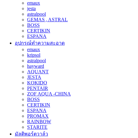
emaux
jesta
astralpool
GEMAS , ASTRAL
BOSS
CERTIKIN
ESPANA
อุปกรณ์ทำความสะอาด
emaux
kripsol
astralpool
hayward
AQUANT
JESTA
KOKIDO
PENTAIR
ZOF AQUA -CHINA
BOSS
CERTIKIN
ESPANA
PROMAX
RAINBOW
STARITE
มัลติพอร์ตวาล์ว