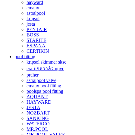
hayward
emaux
astralpool
kripsol
jesta
PENTAIR
BOSS
STARITE
ESPANA
CERTIKIN
pool fitting
kripsol skimmer sksc
era บอลวาล์ว upvc
praher
astralpool valve
emaux pool fitting
poolspa pool fitting
AQUANT
HAYWARD
JESTA
NOZBART
SANKING
WATERCO
MR.POOL
MR.POOL VALVE