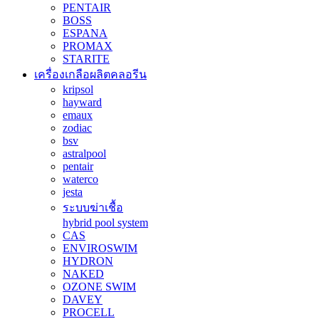
PENTAIR
BOSS
ESPANA
PROMAX
STARITE
เครื่องเกลือผลิตคลอรีน
kripsol
hayward
emaux
zodiac
bsv
astralpool
pentair
waterco
jesta
ระบบฆ่าเชื้อ
hybrid pool system
CAS
ENVIROSWIM
HYDRON
NAKED
OZONE SWIM
DAVEY
PROCELL