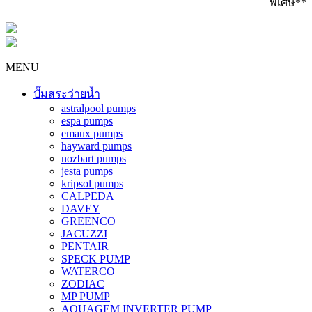
พิเศษ**
MENU
ปั๊มสระว่ายน้ำ
astralpool pumps
espa pumps
emaux pumps
hayward pumps
nozbart pumps
jesta pumps
kripsol pumps
CALPEDA
DAVEY
GREENCO
JACUZZI
PENTAIR
SPECK PUMP
WATERCO
ZODIAC
MP PUMP
AQUAGEM INVERTER PUMP