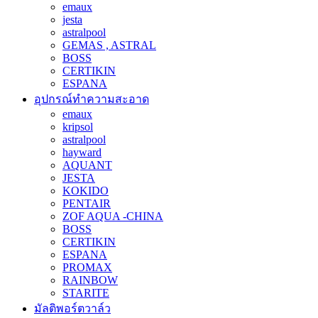
emaux
jesta
astralpool
GEMAS , ASTRAL
BOSS
CERTIKIN
ESPANA
อุปกรณ์ทำความสะอาด
emaux
kripsol
astralpool
hayward
AQUANT
JESTA
KOKIDO
PENTAIR
ZOF AQUA -CHINA
BOSS
CERTIKIN
ESPANA
PROMAX
RAINBOW
STARITE
มัลติพอร์ตวาล์ว