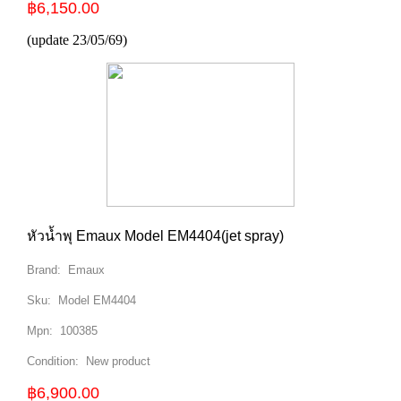
฿6,150.00
(update 23/05/69)
หัวน้ำพุ Emaux Model EM4404(jet spray)
Brand:
Emaux
Sku:
Model EM4404
Mpn:
100385
Condition:
New product
฿6,900.00