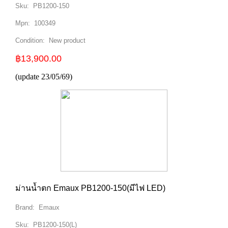
Sku:
PB1200-150
Mpn:
100349
Condition:
New product
฿13,900.00
(update 23/05/69)
ม่านน้ำตก Emaux PB1200-150(มีไฟ LED)
Brand:
Emaux
Sku:
PB1200-150(L)